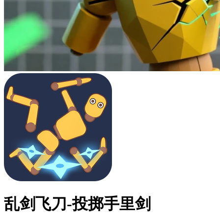
乱剑飞刀-投掷手里剑