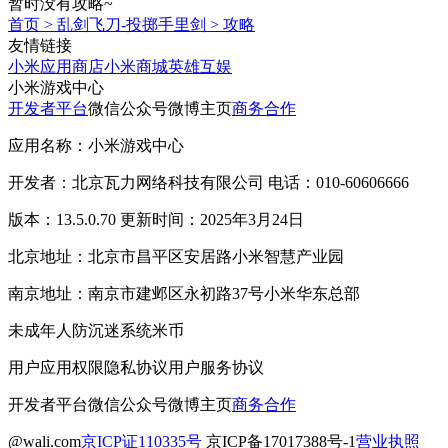
暂时没有攻略~
首页
>
乱剑飞刀-投掷手里剑
>
攻略
友情链接
小米应用商店
小米商城
英雄互娱
小米游戏中心
开发者平台
微信公众号
微博主页
商务合作
应用名称：小米游戏中心
开发者：北京瓦力网络科技有限公司 电话：010-60606666
版本：13.5.0.70 更新时间：2025年3月24日
北京地址：北京市昌平区安居路小米智慧产业园
南京地址：南京市建邺区永初路37号小米华东总部
未成年人防沉迷系统
米币
用户应用权限
隐私协议
用户服务协议
开发者平台
微信公众号
微博主页
商务合作
@wali.com
京ICP证110335号
京ICP备17017388号-1
营业执照