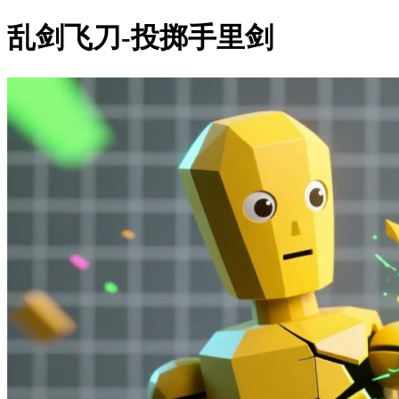
乱剑飞刀-投掷手里剑