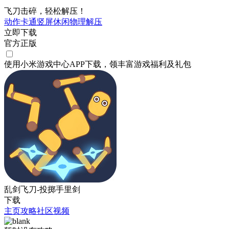
飞刀击碎，轻松解压！
动作
卡通
竖屏
休闲
物理
解压
立即下载
官方正版
使用小米游戏中心APP
下载
，领丰富游戏
福利
及
礼包
乱剑飞刀-投掷手里剑
下载
主页
攻略
社区
视频