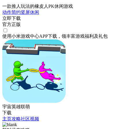
一款推人玩法的橡皮人PK休闲游戏
动作
简约
竖屏
休闲
立即下载
官方正版
使用小米游戏中心APP
下载
，领丰富游戏
福利
及
礼包
宇宙英雄联萌
下载
主页
攻略
社区
视频