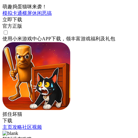
萌趣捣蛋猫咪来袭！
模拟
卡通
横屏
休闲
恶搞
立即下载
官方正版
使用小米游戏中心APP
下载
，领丰富游戏
福利
及
礼包
抓住坏猫
下载
主页
攻略
社区
视频