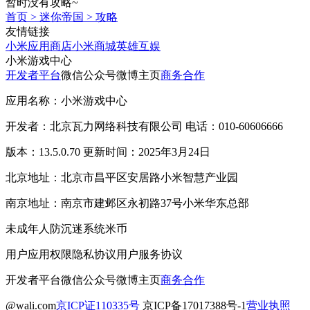
暂时没有攻略~
首页
>
迷你帝国
>
攻略
友情链接
小米应用商店
小米商城
英雄互娱
小米游戏中心
开发者平台
微信公众号
微博主页
商务合作
应用名称：小米游戏中心
开发者：北京瓦力网络科技有限公司 电话：010-60606666
版本：13.5.0.70 更新时间：2025年3月24日
北京地址：北京市昌平区安居路小米智慧产业园
南京地址：南京市建邺区永初路37号小米华东总部
未成年人防沉迷系统
米币
用户应用权限
隐私协议
用户服务协议
开发者平台
微信公众号
微博主页
商务合作
@wali.com
京ICP证110335号
京ICP备17017388号-1
营业执照