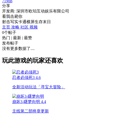
71MB
分享
开发商: 深圳市欧珀互动娱乐有限公司
看我击毙你
射击
写实
卡通
横屏
生存
末日
主页
攻略
社区
视频
0个帖子
热门
|
最新
|
最赞
发布帖子
没有更多数据了....
玩此游戏的玩家还喜欢
忍者必须死3
4.6
全新活动玩法「寻宝大冒险」
崩坏3-曙梦向明
4.4
主线第二部终章更新