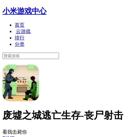
小米游戏中心
首页
云游戏
排行
分类
废墟之城逃亡生存-丧尸射击
看我击毙你