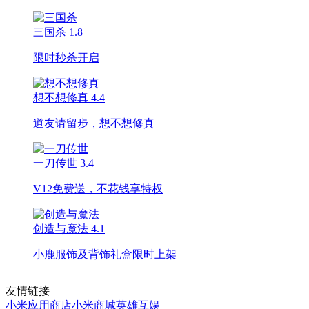
三国杀
1.8
限时秒杀开启
想不想修真
4.4
道友请留步，想不想修真
一刀传世
3.4
V12免费送，不花钱享特权
创造与魔法
4.1
小鹿服饰及背饰礼盒限时上架
友情链接
小米应用商店
小米商城
英雄互娱