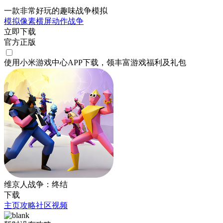
一款非常好玩的趣味战争模拟
模拟
像素
横屏
动作
战争
立即下载
官方正版
使用小米游戏中心APP
下载
，领丰富游戏
福利
及
礼包
维京人战争：终结
下载
主页
攻略
社区
视频