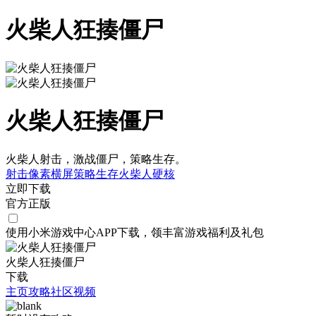
火柴人狂揍僵尸
火柴人狂揍僵尸
火柴人射击，激战僵尸，策略生存。
射击
像素
横屏
策略
生存
火柴人
硬核
立即下载
官方正版
使用小米游戏中心APP
下载
，领丰富游戏
福利
及
礼包
火柴人狂揍僵尸
下载
主页
攻略
社区
视频