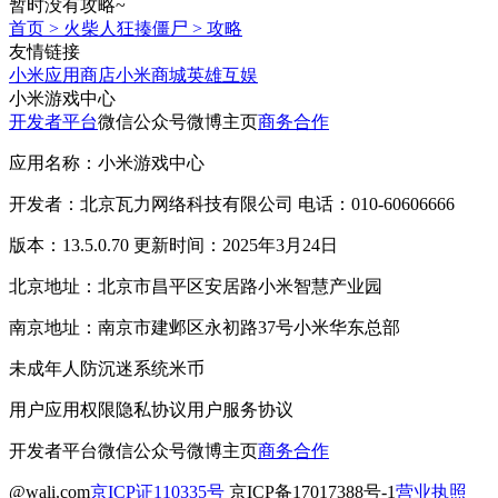
暂时没有攻略~
首页
>
火柴人狂揍僵尸
>
攻略
友情链接
小米应用商店
小米商城
英雄互娱
小米游戏中心
开发者平台
微信公众号
微博主页
商务合作
应用名称：小米游戏中心
开发者：北京瓦力网络科技有限公司 电话：010-60606666
版本：13.5.0.70 更新时间：2025年3月24日
北京地址：北京市昌平区安居路小米智慧产业园
南京地址：南京市建邺区永初路37号小米华东总部
未成年人防沉迷系统
米币
用户应用权限
隐私协议
用户服务协议
开发者平台
微信公众号
微博主页
商务合作
@wali.com
京ICP证110335号
京ICP备17017388号-1
营业执照