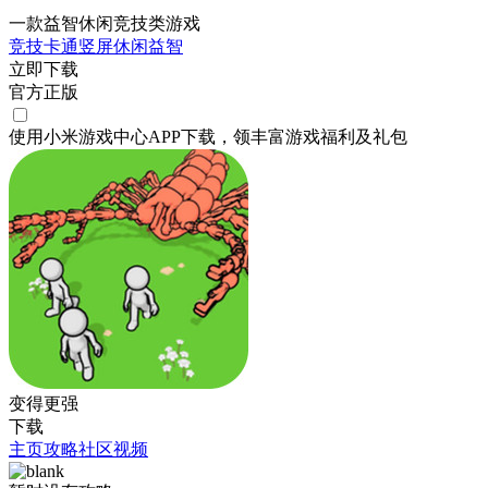
一款益智休闲竞技类游戏
竞技
卡通
竖屏
休闲
益智
立即下载
官方正版
使用小米游戏中心APP
下载
，领丰富游戏
福利
及
礼包
变得更强
下载
主页
攻略
社区
视频