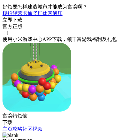
好烦要怎样建造城市才能成为富翁啊？
模拟经营
卡通
竖屏
休闲
解压
立即下载
官方正版
使用小米游戏中心APP
下载
，领丰富游戏
福利
及
礼包
富翁特烦恼
下载
主页
攻略
社区
视频