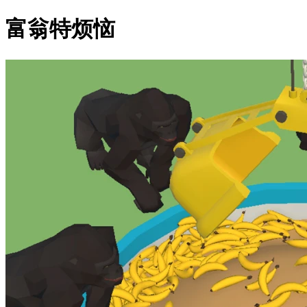
富翁特烦恼