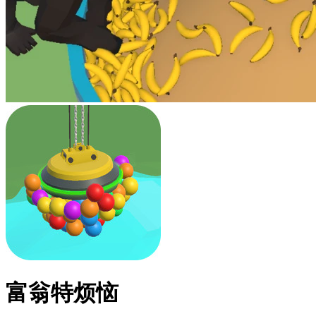
富翁特烦恼