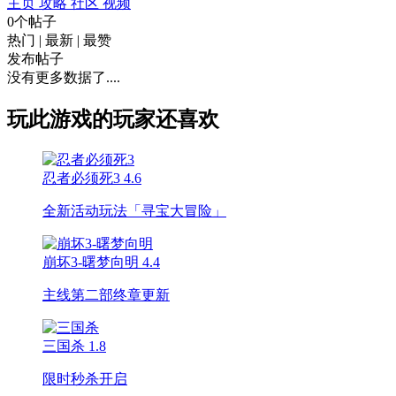
主页
攻略
社区
视频
0个帖子
热门
|
最新
|
最赞
发布帖子
没有更多数据了....
玩此游戏的玩家还喜欢
忍者必须死3
4.6
全新活动玩法「寻宝大冒险」
崩坏3-曙梦向明
4.4
主线第二部终章更新
三国杀
1.8
限时秒杀开启