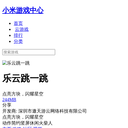
小米游戏中心
首页
云游戏
排行
分类
乐云跳一跳
点亮方块，闪耀星空
244MB
分享
开发商: 深圳市遨天游云网络科技有限公司
点亮方块，闪耀星空
动作
简约
竖屏
休闲
火柴人