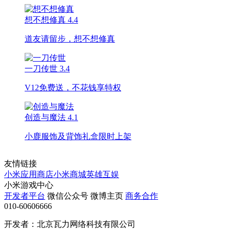
想不想修真
4.4
道友请留步，想不想修真
一刀传世
3.4
V12免费送，不花钱享特权
创造与魔法
4.1
小鹿服饰及背饰礼盒限时上架
友情链接
小米应用商店
小米商城
英雄互娱
小米游戏中心
开发者平台
微信公众号
微博主页
商务合作
010-60606666
开发者：北京瓦力网络科技有限公司