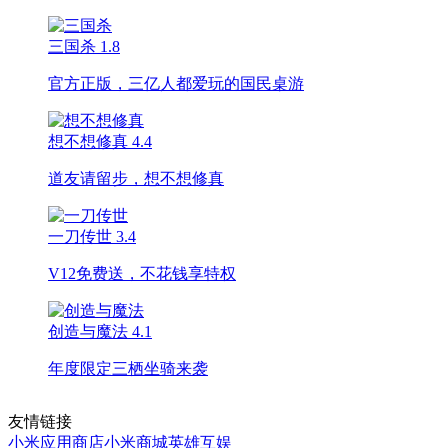
三国杀
1.8
官方正版，三亿人都爱玩的国民桌游
想不想修真
4.4
道友请留步，想不想修真
一刀传世
3.4
V12免费送，不花钱享特权
创造与魔法
4.1
年度限定三栖坐骑来袭
友情链接
小米应用商店
小米商城
英雄互娱