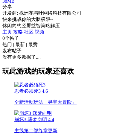
38MB
分享
开发商: 株洲花与叶网络科技有限公司
快来挑战你的大脑极限~
休闲
简约
竖屏
益智
策略
解压
主页
攻略
社区
视频
0个帖子
热门
|
最新
|
最赞
发布帖子
没有更多数据了....
玩此游戏的玩家还喜欢
忍者必须死3
4.6
全新活动玩法「寻宝大冒险」
崩坏3-曙梦向明
4.4
主线第二部终章更新