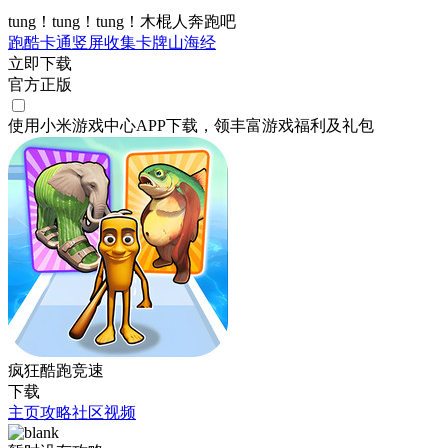
tung！tung！tung！木棍人奔跑吧
跑酷
卡通
竖屏
收集
卡牌
山海经
立即下载
官方正版
使用小米游戏中心APP
下载
，领丰富游戏
福利
及
礼包
疯狂酷跑竞速
下载
主页
攻略
社区
视频