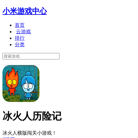
小米游戏中心
首页
云游戏
排行
分类
冰火人历险记
冰火人横版闯关小游戏！