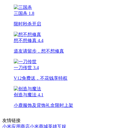
三国杀
1.8
限时秒杀开启
想不想修真
4.4
道友请留步，想不想修真
一刀传世
3.4
V12免费送，不花钱享特权
创造与魔法
4.1
小鹿服饰及背饰礼盒限时上架
友情链接
小米应用商店
小米商城
英雄互娱