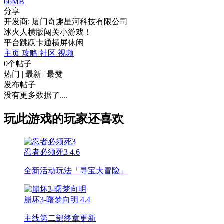
66MB
分享
开发商: 厦门奇趣星河科技有限公司
冰火人横版闯关小游戏！
平台跳跃
卡通
横屏
休闲
主页
攻略
社区
视频
0个帖子
热门
|
最新
|
最赞
发布帖子
没有更多数据了....
玩此游戏的玩家还喜欢
忍者必须死3
4.6
全新活动玩法「寻宝大冒险」
崩坏3-曙梦向明
4.4
主线第二部终章更新