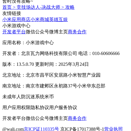
暂时没有攻略~
首页
>
竞技场达人-决战大师
>
攻略
友情链接
小米应用商店
小米商城
英雄互娱
小米游戏中心
开发者平台
微信公众号
微博主页
商务合作
应用名称：小米游戏中心
开发者：北京瓦力网络科技有限公司 电话：010-60606666
版本：13.5.0.70 更新时间：2025年3月24日
北京地址：北京市昌平区安居路小米智慧产业园
南京地址：南京市建邺区永初路37号小米华东总部
未成年人防沉迷系统
米币
用户应用权限
隐私协议
用户服务协议
开发者平台
微信公众号
微博主页
商务合作
@wali.com
京ICP证110335号
京ICP备17017388号-1
营业执照