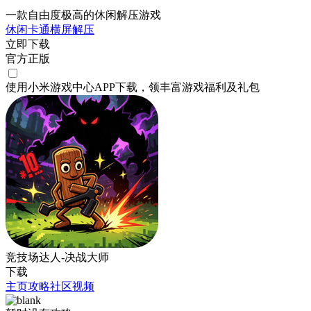
一款自由度极高的休闲解压游戏
休闲
卡通
横屏
解压
立即下载
官方正版
使用小米游戏中心APP
下载
，领丰富游戏
福利
及
礼包
竞技场达人-决战大师
下载
主页
攻略
社区
视频