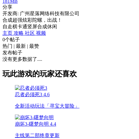
181MB
分享
开发商: 广州星落网络科技有限公司
合成超强炫彩陀螺，出战！
自走棋
卡通
竖屏
合成
休闲
主页
攻略
社区
视频
0个帖子
热门
|
最新
|
最赞
发布帖子
没有更多数据了....
玩此游戏的玩家还喜欢
忍者必须死3
4.6
全新活动玩法「寻宝大冒险」
崩坏3-曙梦向明
4.4
主线第二部终章更新