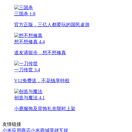
三国杀
1.8
官方正版，三亿人都爱玩的国民桌游
想不想修真
4.4
道友请留步，想不想修真
一刀传世
3.4
V12免费送，不花钱享特权
创造与魔法
4.1
小鹿服饰及背饰礼盒限时上架
友情链接
小米应用商店
小米商城
英雄互娱