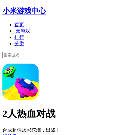
小米游戏中心
首页
云游戏
排行
分类
2人热血对战
合成超强炫彩陀螺，出战！