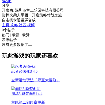
84MB
分享
开发商: 深圳市掌上乐园科技有限公司
指挥火柴人军团，开启策略对战之旅
自走棋
卡通
竖屏
合成
主页
攻略
社区
视频
0个帖子
热门
|
最新
|
最赞
发布帖子
没有更多数据了....
玩此游戏的玩家还喜欢
忍者必须死3
4.6
全新活动玩法「寻宝大冒险」
崩坏3-曙梦向明
4.4
主线第二部终章更新