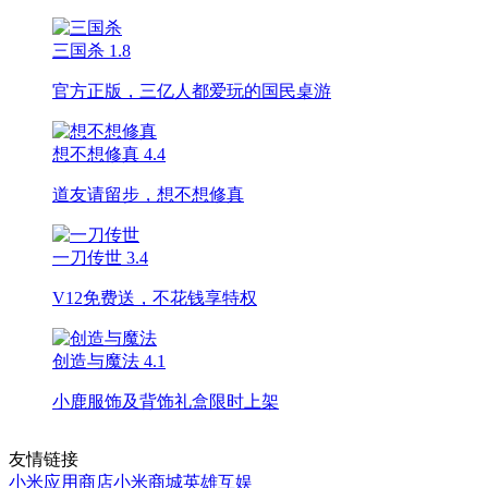
三国杀
1.8
官方正版，三亿人都爱玩的国民桌游
想不想修真
4.4
道友请留步，想不想修真
一刀传世
3.4
V12免费送，不花钱享特权
创造与魔法
4.1
小鹿服饰及背饰礼盒限时上架
友情链接
小米应用商店
小米商城
英雄互娱