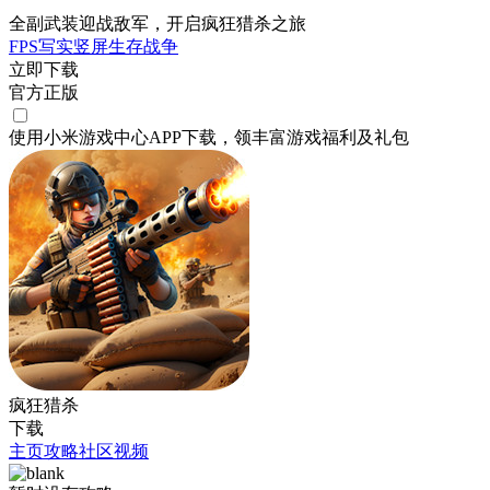
全副武装迎战敌军，开启疯狂猎杀之旅
FPS
写实
竖屏
生存
战争
立即下载
官方正版
使用小米游戏中心APP
下载
，领丰富游戏
福利
及
礼包
疯狂猎杀
下载
主页
攻略
社区
视频