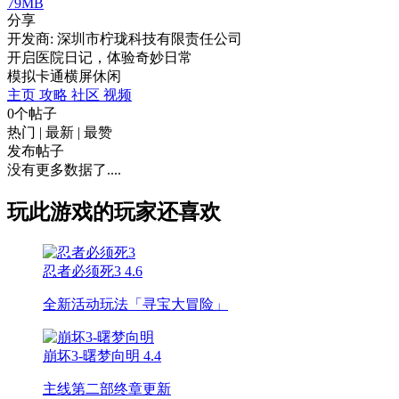
79MB
分享
开发商: 深圳市柠珑科技有限责任公司
开启医院日记，体验奇妙日常
模拟
卡通
横屏
休闲
主页
攻略
社区
视频
0个帖子
热门
|
最新
|
最赞
发布帖子
没有更多数据了....
玩此游戏的玩家还喜欢
忍者必须死3
4.6
全新活动玩法「寻宝大冒险」
崩坏3-曙梦向明
4.4
主线第二部终章更新