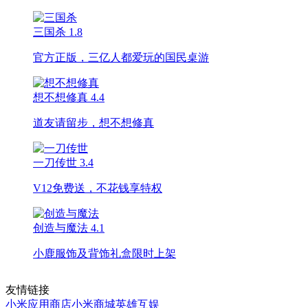
三国杀
1.8
官方正版，三亿人都爱玩的国民桌游
想不想修真
4.4
道友请留步，想不想修真
一刀传世
3.4
V12免费送，不花钱享特权
创造与魔法
4.1
小鹿服饰及背饰礼盒限时上架
友情链接
小米应用商店
小米商城
英雄互娱