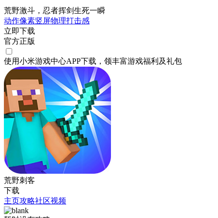
荒野激斗，忍者挥剑生死一瞬
动作
像素
竖屏
物理
打击感
立即下载
官方正版
使用小米游戏中心APP
下载
，领丰富游戏
福利
及
礼包
荒野刺客
下载
主页
攻略
社区
视频