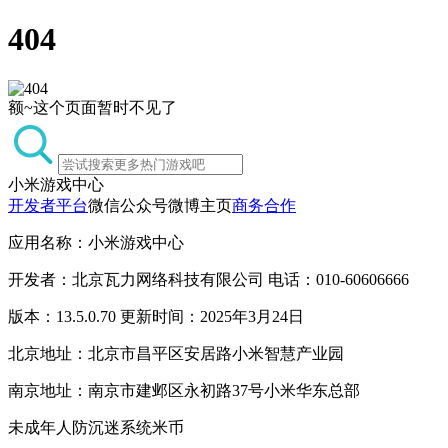
404
额~这个页面暂时不见了
小米游戏中心
开发者平台
微信公众号
微博主页
商务合作
应用名称：小米游戏中心
开发者：北京瓦力网络科技有限公司 电话：010-60606666
版本：13.5.0.70 更新时间：2025年3月24日
北京地址：北京市昌平区安居路小米智慧产业园
南京地址：南京市建邺区永初路37号小米华东总部
未成年人防沉迷系统
米币