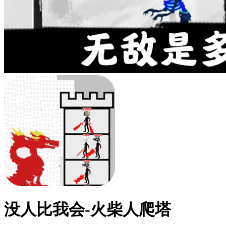
没人比我会-火柴人爬塔