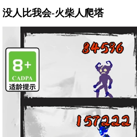
没人比我会-火柴人爬塔