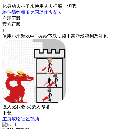
化身功夫小子来使用功夫征服一切吧
格斗
简约
横屏
休闲
动作
火柴人
立即下载
官方正版
使用小米游戏中心APP
下载
，领丰富游戏
福利
及
礼包
没人比我会-火柴人爬塔
下载
主页
攻略
社区
视频