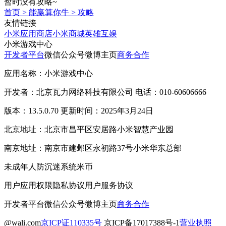
暂时没有攻略~
首页
>
能赢算你牛
>
攻略
友情链接
小米应用商店
小米商城
英雄互娱
小米游戏中心
开发者平台
微信公众号
微博主页
商务合作
应用名称：小米游戏中心
开发者：北京瓦力网络科技有限公司 电话：010-60606666
版本：13.5.0.70 更新时间：2025年3月24日
北京地址：北京市昌平区安居路小米智慧产业园
南京地址：南京市建邺区永初路37号小米华东总部
未成年人防沉迷系统
米币
用户应用权限
隐私协议
用户服务协议
开发者平台
微信公众号
微博主页
商务合作
@wali.com
京ICP证110335号
京ICP备17017388号-1
营业执照