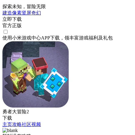
探索未知，冒险无限
建造
像素
竖屏
奇幻
立即下载
官方正版
使用小米游戏中心APP
下载
，领丰富游戏
福利
及
礼包
勇者大冒险2
下载
主页
攻略
社区
视频