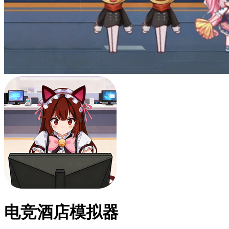
电竞酒店模拟器