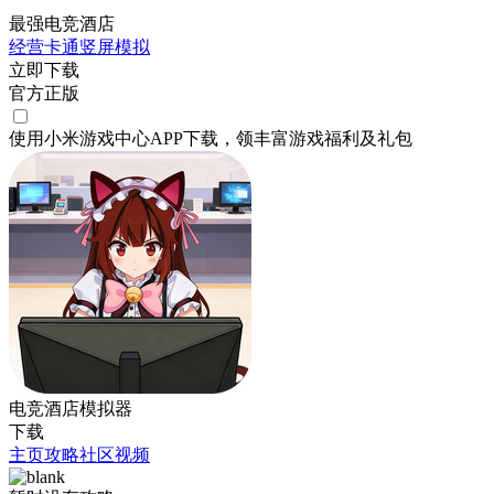
最强电竞酒店
经营
卡通
竖屏
模拟
立即下载
官方正版
使用小米游戏中心APP
下载
，领丰富游戏
福利
及
礼包
电竞酒店模拟器
下载
主页
攻略
社区
视频