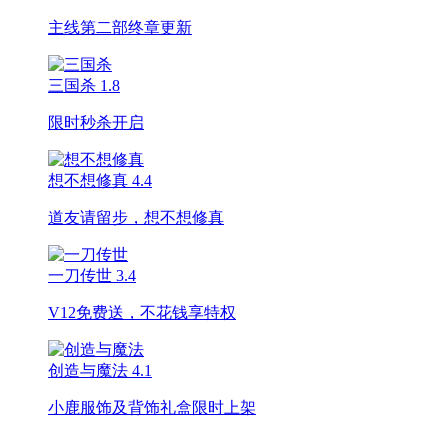
主线第二部终章更新
三国杀
1.8
限时秒杀开启
想不想修真
4.4
道友请留步，想不想修真
一刀传世
3.4
V12免费送，不花钱享特权
创造与魔法
4.1
小鹿服饰及背饰礼盒限时上架