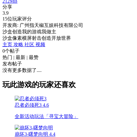
212MB
分享
3.9
15位玩家评分
开发商: 广州指天椒互娱科技有限公司
沙盒创造我的游戏我做主
沙盒
像素
横屏
射击
创造
开放世界
主页
攻略
社区
视频
0个帖子
热门
|
最新
|
最赞
发布帖子
没有更多数据了....
玩此游戏的玩家还喜欢
忍者必须死3
4.6
全新活动玩法「寻宝大冒险」
崩坏3-曙梦向明
4.4