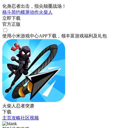
化身忍者出击，指尖颠覆战场！
格斗
简约
横屏
动作
火柴人
立即下载
官方正版
使用小米游戏中心APP
下载
，领丰富游戏
福利
及
礼包
火柴人忍者突袭
下载
主页
攻略
社区
视频