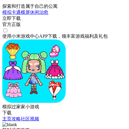
探索和打造属于自己的公寓
模拟
卡通
横屏
休闲
治愈
立即下载
官方正版
使用小米游戏中心APP
下载
，领丰富游戏
福利
及
礼包
模拟过家家小游戏
下载
主页
攻略
社区
视频