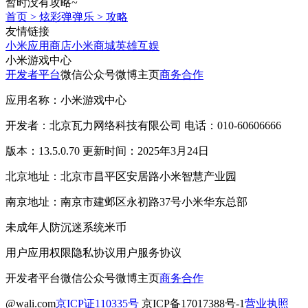
暂时没有攻略~
首页
>
炫彩弹弹乐
>
攻略
友情链接
小米应用商店
小米商城
英雄互娱
小米游戏中心
开发者平台
微信公众号
微博主页
商务合作
应用名称：小米游戏中心
开发者：北京瓦力网络科技有限公司 电话：010-60606666
版本：13.5.0.70 更新时间：2025年3月24日
北京地址：北京市昌平区安居路小米智慧产业园
南京地址：南京市建邺区永初路37号小米华东总部
未成年人防沉迷系统
米币
用户应用权限
隐私协议
用户服务协议
开发者平台
微信公众号
微博主页
商务合作
@wali.com
京ICP证110335号
京ICP备17017388号-1
营业执照