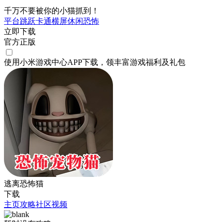
千万不要被你的小猫抓到！
平台跳跃
卡通
横屏
休闲
恐怖
立即下载
官方正版
使用小米游戏中心APP
下载
，领丰富游戏
福利
及
礼包
逃离恐怖猫
下载
主页
攻略
社区
视频