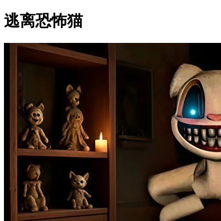
逃离恐怖猫