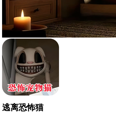
逃离恐怖猫