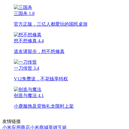
三国杀
1.8
官方正版，三亿人都爱玩的国民桌游
想不想修真
4.4
道友请留步，想不想修真
一刀传世
3.4
V12免费送，不花钱享特权
创造与魔法
4.1
小鹿服饰及背饰礼盒限时上架
友情链接
小米应用商店
小米商城
英雄互娱