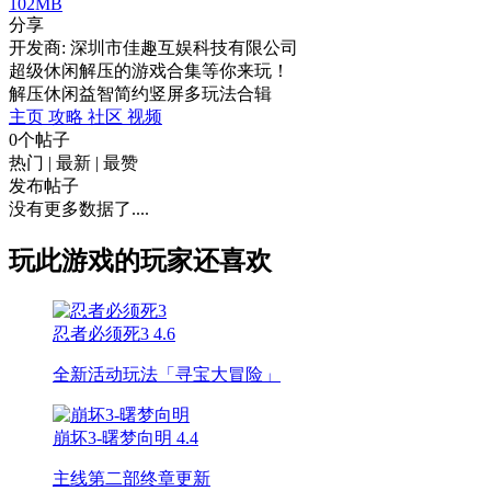
102MB
分享
开发商: 深圳市佳趣互娱科技有限公司
超级休闲解压的游戏合集等你来玩！
解压
休闲
益智
简约
竖屏
多玩法合辑
主页
攻略
社区
视频
0个帖子
热门
|
最新
|
最赞
发布帖子
没有更多数据了....
玩此游戏的玩家还喜欢
忍者必须死3
4.6
全新活动玩法「寻宝大冒险」
崩坏3-曙梦向明
4.4
主线第二部终章更新