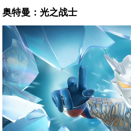
奥特曼：光之战士