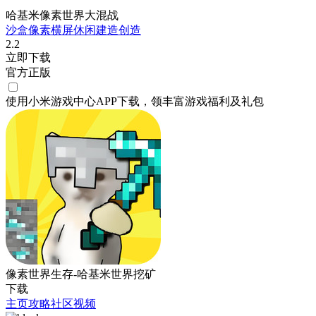
哈基米像素世界大混战
沙盒
像素
横屏
休闲
建造
创造
2.2
立即下载
官方正版
使用小米游戏中心APP
下载
，领丰富游戏
福利
及
礼包
像素世界生存-哈基米世界挖矿
下载
主页
攻略
社区
视频