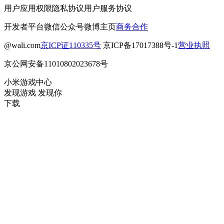
用户应用权限
隐私协议
用户服务协议
开发者平台
微信公众号
微博主页
商务合作
@wali.com
京ICP证110335号
京ICP备17017388号-1
营业执照
京公网安备11010802023678号
小米游戏中心
发现游戏 发现你
下载