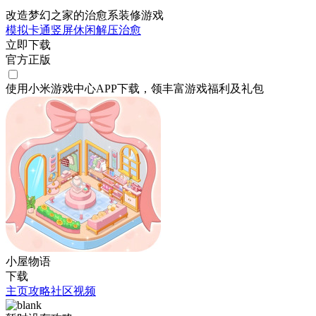
改造梦幻之家的治愈系装修游戏
模拟
卡通
竖屏
休闲
解压
治愈
立即下载
官方正版
使用小米游戏中心APP
下载
，领丰富游戏
福利
及
礼包
小屋物语
下载
主页
攻略
社区
视频