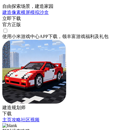
自由探索场景，建造家园
建造
像素
横屏
模拟
沙盒
立即下载
官方正版
使用小米游戏中心APP
下载
，领丰富游戏
福利
及
礼包
建造规划师
下载
主页
攻略
社区
视频