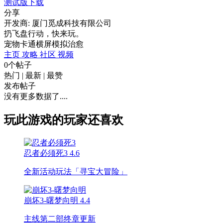
测试版下载
分享
开发商: 厦门觅成科技有限公司
扔飞盘行动，快来玩。
宠物
卡通
横屏
模拟
治愈
主页
攻略
社区
视频
0个帖子
热门
|
最新
|
最赞
发布帖子
没有更多数据了....
玩此游戏的玩家还喜欢
忍者必须死3
4.6
全新活动玩法「寻宝大冒险」
崩坏3-曙梦向明
4.4
主线第二部终章更新