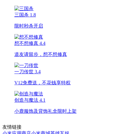
三国杀
1.8
限时秒杀开启
想不想修真
4.4
道友请留步，想不想修真
一刀传世
3.4
V12免费送，不花钱享特权
创造与魔法
4.1
小鹿服饰及背饰礼盒限时上架
友情链接
小米应用商店
小米商城
英雄互娱