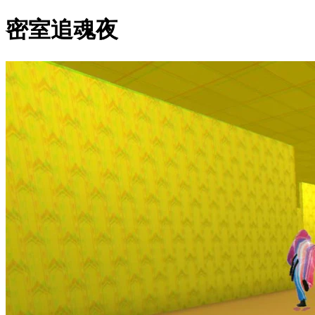
密室追魂夜