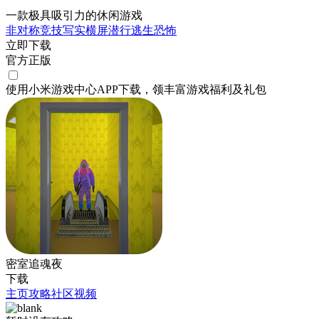
一款极具吸引力的休闲游戏
非对称竞技
写实
横屏
潜行
逃生
恐怖
立即下载
官方正版
使用小米游戏中心APP
下载
，领丰富游戏
福利
及
礼包
密室追魂夜
下载
主页
攻略
社区
视频