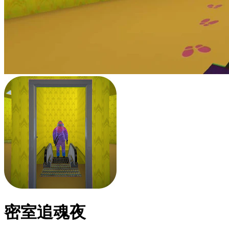
密室追魂夜