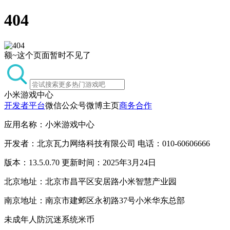
404
额~这个页面暂时不见了
小米游戏中心
开发者平台
微信公众号
微博主页
商务合作
应用名称：小米游戏中心
开发者：北京瓦力网络科技有限公司 电话：010-60606666
版本：13.5.0.70 更新时间：2025年3月24日
北京地址：北京市昌平区安居路小米智慧产业园
南京地址：南京市建邺区永初路37号小米华东总部
未成年人防沉迷系统
米币