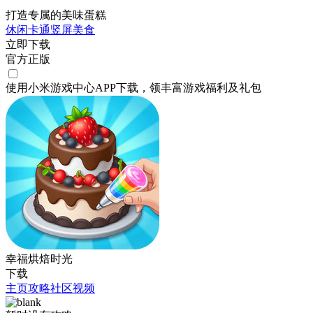
打造专属的美味蛋糕
休闲
卡通
竖屏
美食
立即下载
官方正版
使用小米游戏中心APP
下载
，领丰富游戏
福利
及
礼包
幸福烘焙时光
下载
主页
攻略
社区
视频