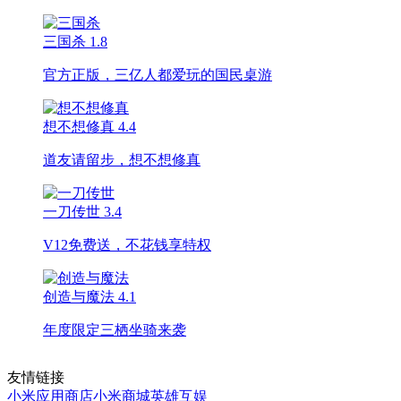
三国杀
1.8
官方正版，三亿人都爱玩的国民桌游
想不想修真
4.4
道友请留步，想不想修真
一刀传世
3.4
V12免费送，不花钱享特权
创造与魔法
4.1
年度限定三栖坐骑来袭
友情链接
小米应用商店
小米商城
英雄互娱