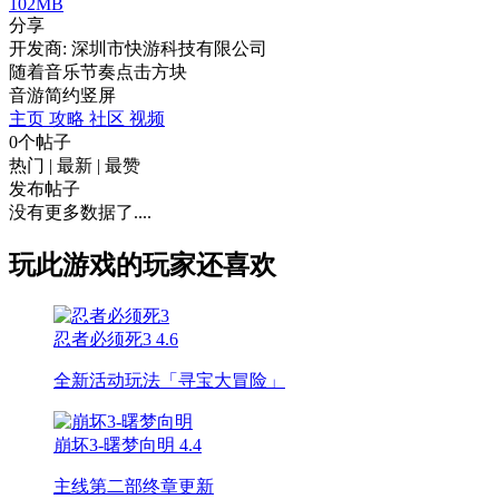
102MB
分享
开发商: 深圳市快游科技有限公司
随着音乐节奏点击方块
音游
简约
竖屏
主页
攻略
社区
视频
0个帖子
热门
|
最新
|
最赞
发布帖子
没有更多数据了....
玩此游戏的玩家还喜欢
忍者必须死3
4.6
全新活动玩法「寻宝大冒险」
崩坏3-曙梦向明
4.4
主线第二部终章更新