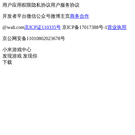
用户应用权限
隐私协议
用户服务协议
开发者平台
微信公众号
微博主页
商务合作
@wali.com
京ICP证110335号
京ICP备17017388号-1
营业执照
京公网安备11010802023678号
小米游戏中心
发现游戏 发现你
下载