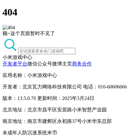
404
额~这个页面暂时不见了
小米游戏中心
开发者平台
微信公众号
微博主页
商务合作
应用名称：小米游戏中心
开发者：北京瓦力网络科技有限公司 电话：010-60606666
版本：13.5.0.70 更新时间：2025年3月24日
北京地址：北京市昌平区安居路小米智慧产业园
南京地址：南京市建邺区永初路37号小米华东总部
未成年人防沉迷系统
米币