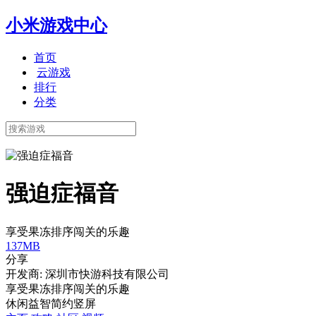
小米游戏中心
首页
云游戏
排行
分类
强迫症福音
享受果冻排序闯关的乐趣
137MB
分享
开发商: 深圳市快游科技有限公司
享受果冻排序闯关的乐趣
休闲
益智
简约
竖屏