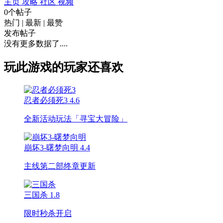
主页
攻略
社区
视频
0个帖子
热门
|
最新
|
最赞
发布帖子
没有更多数据了....
玩此游戏的玩家还喜欢
忍者必须死3
4.6
全新活动玩法「寻宝大冒险」
崩坏3-曙梦向明
4.4
主线第二部终章更新
三国杀
1.8
限时秒杀开启