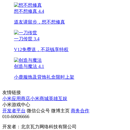
想不想修真
4.4
道友请留步，想不想修真
一刀传世
3.4
V12免费送，不花钱享特权
创造与魔法
4.1
小鹿服饰及背饰礼盒限时上架
友情链接
小米应用商店
小米商城
英雄互娱
小米游戏中心
开发者平台
微信公众号
微博主页
商务合作
010-60606666
开发者：北京瓦力网络科技有限公司