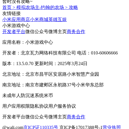
暂时没有攻略~
首页
>
模拟农场主-约翰的农场
>
攻略
友情链接
小米应用商店
小米商城
英雄互娱
小米游戏中心
开发者平台
微信公众号
微博主页
商务合作
应用名称：小米游戏中心
开发者：北京瓦力网络科技有限公司 电话：010-60606666
版本：13.5.0.70 更新时间：2025年3月24日
北京地址：北京市昌平区安居路小米智慧产业园
南京地址：南京市建邺区永初路37号小米华东总部
未成年人防沉迷系统
米币
用户应用权限
隐私协议
用户服务协议
开发者平台
微信公众号
微博主页
商务合作
@wali.com
京ICP证110335号
京ICP备17017388号-1
营业执照