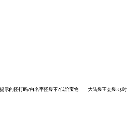
示的怪打吗?白名字怪爆不?低阶宝物，二大陆爆王会爆!Q:时