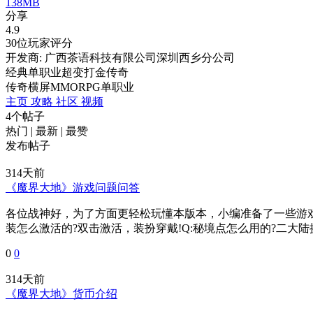
138MB
分享
4.9
30位玩家评分
开发商: 广西茶语科技有限公司深圳西乡分公司
经典单职业超变打金传奇
传奇
横屏
MMORPG
单职业
主页
攻略
社区
视频
4个帖子
热门
|
最新
|
最赞
发布帖子
314天前
《魔界大地》游戏问题问答
各位战神好，为了方面更轻松玩懂本版本，小编准备了一些游戏相
装怎么激活的?双击激活，装扮穿戴!Q:秘境点怎么用的?二大陆
0
0
314天前
《魔界大地》货币介绍