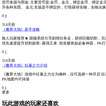
货币来源与用途: 主要货币是:金币，金元，绑定金币，绑定
升各种东西。 金元:充值是不绑定的，打怪获得实物，实物兑换
0
0
314天前
《魔界大地》新手攻略
散人玩家推荐★ 跟随系统引导剧情任务走，获得巨额切割，完成二
优先速度提升切割勋章:·最强王者· 抢首爆奖励必备神器，PK打
0
1
314天前
《魔界大地》狂暴之力介绍
《魔界大地》游戏中狂暴之力分为俩种，仅可选择一种开启 狂
PK地图均可掉落
0
1
更多
玩此游戏的玩家还喜欢