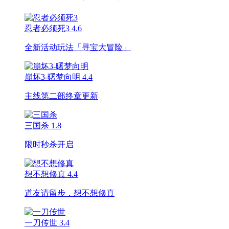
忍者必须死3
4.6
全新活动玩法「寻宝大冒险」
崩坏3-曙梦向明
4.4
主线第二部终章更新
三国杀
1.8
限时秒杀开启
想不想修真
4.4
道友请留步，想不想修真
一刀传世
3.4