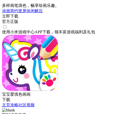
多样画笔填色，畅享绘画乐趣。
涂画
简约
竖屏
休闲
解压
立即下载
官方正版
使用小米游戏中心APP
下载
，领丰富游戏
福利
及
礼包
宝宝爱填色画画
下载
主页
攻略
社区
视频