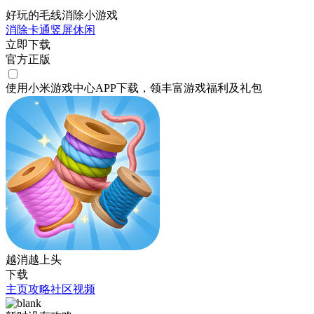
好玩的毛线消除小游戏
消除
卡通
竖屏
休闲
立即下载
官方正版
使用小米游戏中心APP
下载
，领丰富游戏
福利
及
礼包
越消越上头
下载
主页
攻略
社区
视频