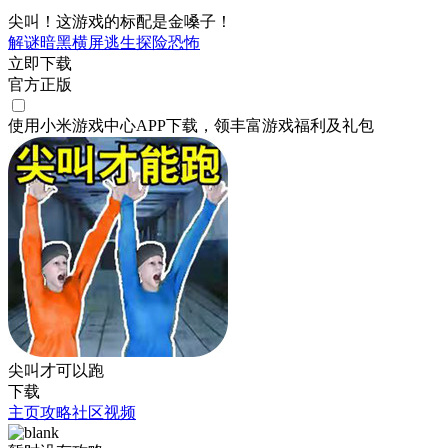
尖叫！这游戏的标配是金嗓子！
解谜
暗黑
横屏
逃生
探险
恐怖
立即下载
官方正版
使用小米游戏中心APP
下载
，领丰富游戏
福利
及
礼包
尖叫才可以跑
下载
主页
攻略
社区
视频