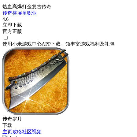
热血高爆打金复古传奇
传奇
横屏
单职业
4.6
立即下载
官方正版
使用小米游戏中心APP
下载
，领丰富游戏
福利
及
礼包
传奇岁月
下载
主页
攻略
社区
视频