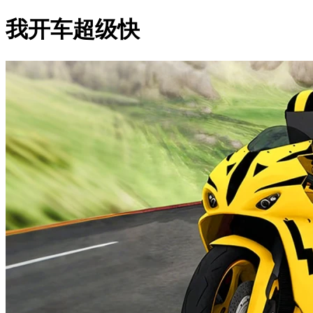
我开车超级快