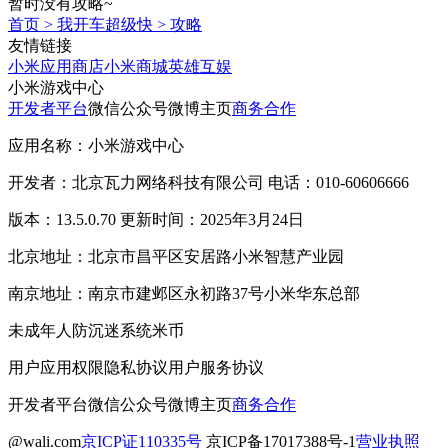
暂时没有攻略~
首页
>
我开车超级快
>
攻略
友情链接
小米应用商店
小米商城
英雄互娱
小米游戏中心
开发者平台
微信公众号
微博主页
商务合作
应用名称：小米游戏中心
开发者：北京瓦力网络科技有限公司 电话：010-60606666
版本：13.5.0.70 更新时间：2025年3月24日
北京地址：北京市昌平区安居路小米智慧产业园
南京地址：南京市建邺区永初路37号小米华东总部
未成年人防沉迷系统
米币
用户应用权限
隐私协议
用户服务协议
开发者平台
微信公众号
微博主页
商务合作
@wali.com
京ICP证110335号
京ICP备17017388号-1
营业执照