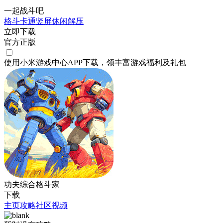
一起战斗吧
格斗
卡通
竖屏
休闲
解压
立即下载
官方正版
使用小米游戏中心APP
下载
，领丰富游戏
福利
及
礼包
功夫综合格斗家
下载
主页
攻略
社区
视频